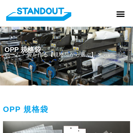
OPP 規格袋
ホーム
>
袋を作る【規格品から選ぶ】
>
OPP 規格
袋
OPP 規格袋