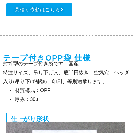
見積り依頼はこちら
テープ付きOPP袋 仕様
封筒型のテープ付き袋です。国産
特注サイズ、吊り下げ穴、底半円抜き、空気穴、ヘッダ
入り(吊り下げ補強)、印刷、等別途承ります。
材質構成：OPP
厚み：30μ
仕上がり形状