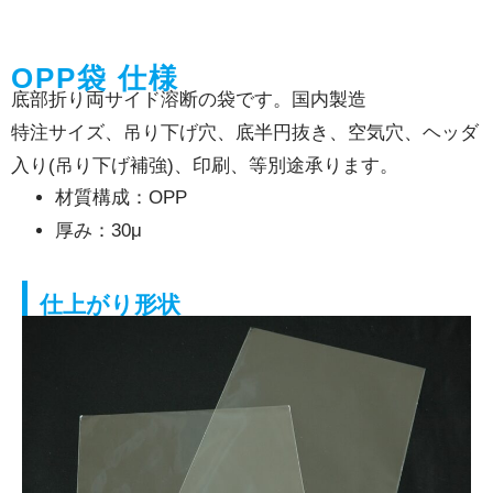
OPP袋 仕様
底部折り両サイド溶断の袋です。国内製造
特注サイズ、吊り下げ穴、底半円抜き、空気穴、ヘッダ
入り(吊り下げ補強)、印刷、等別途承ります。
材質構成：OPP
厚み：30μ
仕上がり形状